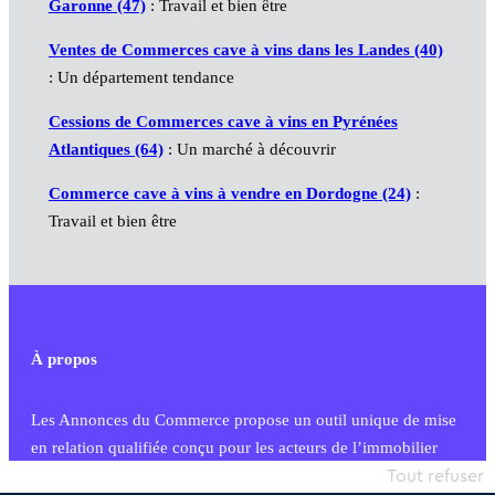
Garonne (47)
: Travail et bien être
Ventes de Commerces cave à vins dans les Landes (40)
: Un département tendance
Cessions de Commerces cave à vins en Pyrénées
Atlantiques (64)
: Un marché à découvrir
Commerce cave à vins à vendre en Dordogne (24)
:
Travail et bien être
À propos
Les Annonces du Commerce propose un outil unique de mise
en relation qualifiée conçu pour les acteurs de l’immobilier
commercial et les collectivités territoriales, simple et intégrant
Tout refuser