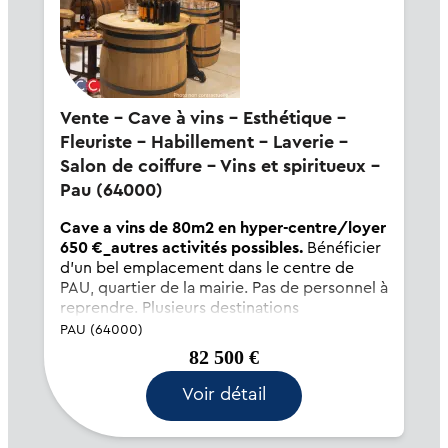
Vente - Cave à vins - Esthétique -
Fleuriste - Habillement - Laverie -
Salon de coiffure - Vins et spiritueux -
Pau (64000)
Cave a vins de 80m2 en hyper-centre/loyer
650 €_autres activités possibles.
Bénéficier
d'un bel emplacement dans le centre de
PAU, quartier de la mairie. Pas de personnel à
reprendre. Plusieurs destinations
commerciales sont possibles. Claude Perisse
PAU (64000)
(EI) Agent Commercial - Numéro RSAC : - .
82 500 €
Voir détail