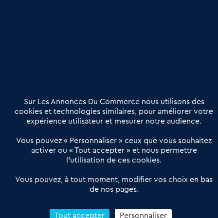
une dimension humaine
Publier une annonce
Etre accompagné
Nous contacter
02 54 56 03 17
Contactez-nous
Villes et Territoires
Notre solution
Offres Pro
Sur Les Annonces Du Commerce nous utilisons des
Actualités
Qui sommes nous ?
cookies et technologies similaires, pour améliorer votre
expérience utilisateur et mesurer notre audience.
Derniers articles
Vous pouvez « Personnaliser » ceux que vous souhaitez
activer ou « Tout accepter » et nous permettre
Réseau 3C : un partenaire national dédié aux transactions
l’utilisation de ces cookies.
d’entreprises et de commerces
Petitscommerces : Un partenariat au service du commerce de
Vous pouvez, à tout moment, modifier vos choix en bas
de nos pages.
proximité et des territoires
1er Baromètre de la transmission de fonds de commerce
Reprendre un Restaurant Rapide
Tout accepter
Personnaliser