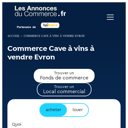
Panneau de gestion des cookies
ACCUEIL
>
COMMERCE CAVE À VINS À VENDRE EVRON
Commerce Cave à vins à
vendre Evron
Trouver un
Fonds de commerce
Trouver un
Local commercial
acheter
louer
Quoi