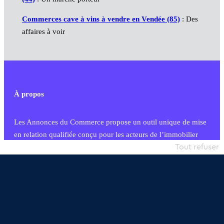
Commerces cave à vins à vendre en Vendée (85)
: Des
affaires à voir
À propos
Les Annonces du Commerce propose un outil unique de mise
en relation qualifiée conçu pour les acteurs de l’immobilier
commercial et les collectivités territoriales, simple et intégrant
Tout refuser
une dimension humaine
Publier une annonce
Etre accompagné
Nous contacter
02 54 56 03 17