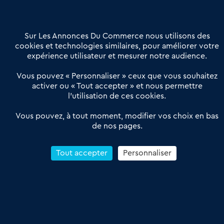
Contactez-nous
Villes et Territoires
Notre solution
Offres Pro
Sur Les Annonces Du Commerce nous utilisons des
Actualités
Qui sommes nous ?
cookies et technologies similaires, pour améliorer votre
expérience utilisateur et mesurer notre audience.
Derniers articles
Vous pouvez « Personnaliser » ceux que vous souhaitez
activer ou « Tout accepter » et nous permettre
Réseau 3C : un partenaire national dédié aux transactions
l’utilisation de ces cookies.
d’entreprises et de commerces
Petitscommerces : Un partenariat au service du commerce de
Vous pouvez, à tout moment, modifier vos choix en bas
de nos pages.
proximité et des territoires
1er Baromètre de la transmission de fonds de commerce
Reprendre un Restaurant Rapide
Tout accepter
Personnaliser
Céder son Fonds de Commerce : Comment réussir sa vente
4.6
13 avis Google