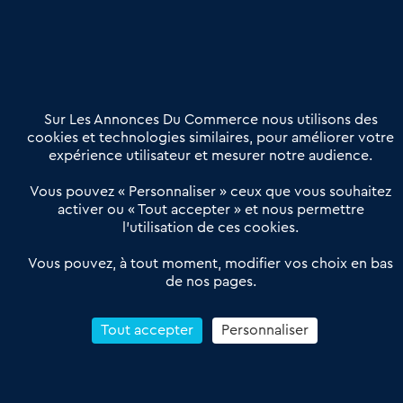
Nous contacter
02 54 56 03 17
Contactez-nous
Villes et Territoires
Notre solution
Offres Pro
Sur Les Annonces Du Commerce nous utilisons des
Actualités
Qui sommes nous ?
cookies et technologies similaires, pour améliorer votre
expérience utilisateur et mesurer notre audience.
Derniers articles
Vous pouvez « Personnaliser » ceux que vous souhaitez
activer ou « Tout accepter » et nous permettre
Réseau 3C : un partenaire national dédié aux transactions
l’utilisation de ces cookies.
d’entreprises et de commerces
Petitscommerces : Un partenariat au service du commerce de
Vous pouvez, à tout moment, modifier vos choix en bas
de nos pages.
proximité et des territoires
1er Baromètre de la transmission de fonds de commerce
Reprendre un Restaurant Rapide
Tout accepter
Personnaliser
Céder son Fonds de Commerce : Comment réussir sa vente
4.6
13 avis Google