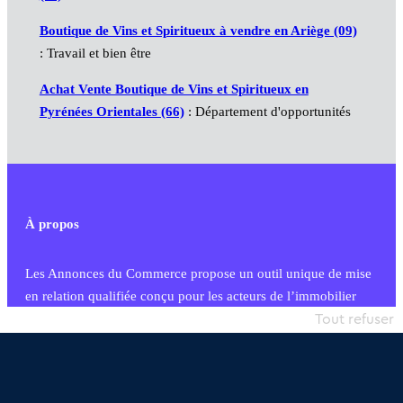
Boutique de Vins et Spiritueux à vendre en Ariège (09)
: Travail et bien être
Achat Vente Boutique de Vins et Spiritueux en
Pyrénées Orientales (66)
: Département d'opportunités
À propos
Les Annonces du Commerce propose un outil unique de mise
en relation qualifiée conçu pour les acteurs de l’immobilier
commercial et les collectivités territoriales, simple et intégrant
Tout refuser
une dimension humaine
Publier une annonce
Etre accompagné