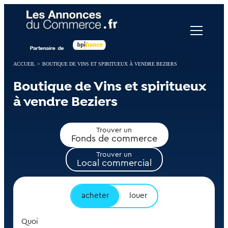
Panneau de gestion des cookies
ACCUEIL
>
BOUTIQUE DE VINS ET SPIRITUEUX À VENDRE BEZIERS
Boutique de Vins et spiritueux
à vendre Beziers
Trouver un
Fonds de commerce
Trouver un
Local commercial
acheter
louer
Quoi