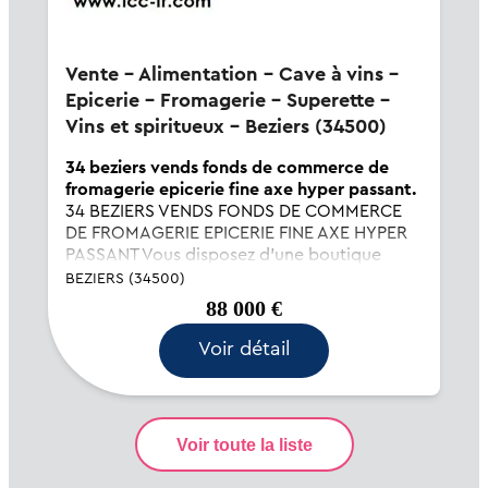
Vente - Alimentation - Cave à vins -
Epicerie - Fromagerie - Superette -
Vins et spiritueux - Beziers (34500)
34 beziers vends fonds de commerce de
fromagerie epicerie fine axe hyper passant.
34 BEZIERS VENDS FONDS DE COMMERCE
DE FROMAGERIE EPICERIE FINE AXE HYPER
PASSANT Vous disposez d'une boutique
entièrement aménagée de 200m2 , avec une
BEZIERS (34500)
chambre froide positive et vitrine de
88 000 €
présentation , un espace venter de vins et
épicerie fine , po...
Voir détail