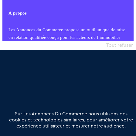
À propos
Les Annonces du Commerce propose un outil unique de mise
en relation qualifiée conçu pour les acteurs de l’immobilier
commercial et les collectivités territoriales, simple et intégrant
Tout refuser
une dimension humaine
Publier une annonce
Etre accompagné
Nous contacter
02 54 56 03 17
Contactez-nous
Villes et Territoires
Notre solution
Offres Pro
Sur Les Annonces Du Commerce nous utilisons des
Actualités
Qui sommes nous ?
cookies et technologies similaires, pour améliorer votre
expérience utilisateur et mesurer notre audience.
Derniers articles