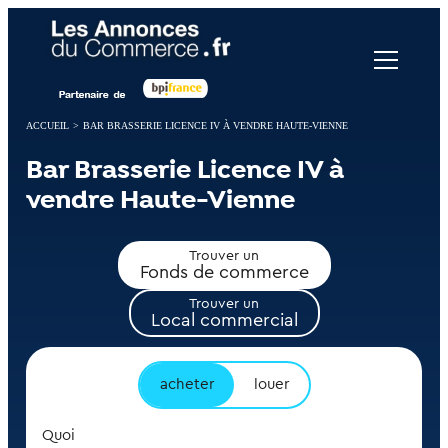
Panneau de gestion des cookies
ACCUEIL
>
BAR BRASSERIE LICENCE IV À VENDRE HAUTE-VIENNE
Bar Brasserie Licence IV à
vendre Haute-Vienne
Trouver un
Fonds de commerce
Trouver un
Local commercial
acheter
louer
Quoi