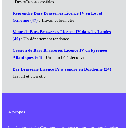
: Des offres accessibles
Reprendre Bars Brasseries Licence IV en Lot et
Garonne (47)
: Travail et bien être
Vente de Bars Brasseries Licence IV dans les Landes
(40)
: Un département tendance
Cession de Bars Brasseries Licence IV en Pyrénées
Atlantiques (64)
: Un marché à découvrir
Bar Brasserie Licence IV à vendre en Dordogne (24)
:
Travail et bien être
À propos
Les Annonces du Commerce propose un outil unique de mise