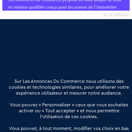
en relation qualifiée conçu pour les acteurs de l’immobilier
commercial et les collectivités territoriales, simple et intégrant
Tout refuser
une dimension humaine
Publier une annonce
Etre accompagné
Nous contacter
02 54 56 03 17
Contactez-nous
Villes et Territoires
Notre solution
Offres Pro
Sur Les Annonces Du Commerce nous utilisons des
Actualités
Qui sommes nous ?
cookies et technologies similaires, pour améliorer votre
expérience utilisateur et mesurer notre audience.
Derniers articles
Vous pouvez « Personnaliser » ceux que vous souhaitez
activer ou « Tout accepter » et nous permettre
Réseau 3C : un partenaire national dédié aux transactions
l’utilisation de ces cookies.
d’entreprises et de commerces
Petitscommerces : Un partenariat au service du commerce de
Vous pouvez, à tout moment, modifier vos choix en bas