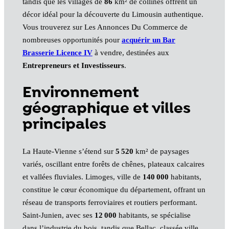
tandis que les villages de
86
km² de collines offrent un
décor idéal pour la découverte du Limousin authentique.
Vous trouverez sur Les Annonces Du Commerce de
nombreuses opportunités pour
acquérir un Bar
Brasserie Licence IV
à vendre, destinées aux
Entrepreneurs et Investisseurs
.
Environnement
géographique et villes
principales
La Haute-Vienne s’étend sur
5 520
km² de paysages
variés, oscillant entre forêts de chênes, plateaux calcaires
et vallées fluviales. Limoges, ville de
140 000
habitants,
constitue le cœur économique du département, offrant un
réseau de transports ferroviaires et routiers performant.
Saint‑Junien, avec ses
12 000
habitants, se spécialise
dans l’industrie du bois, tandis que Bellac, classée ville