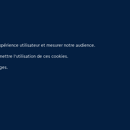
erniers articles
périence utilisateur et mesurer notre audience.
éseau 3C : un partenaire national dédié aux transactions
ettre l’utilisation de ces cookies.
’entreprises et de commerces
etitscommerces : Un partenariat au service du commerce de
ges.
roximité et des territoires
er Baromètre de la transmission de fonds de commerce
eprendre un Restaurant Rapide
éder son Fonds de Commerce : Comment réussir sa vente
4.6
13 avis Google