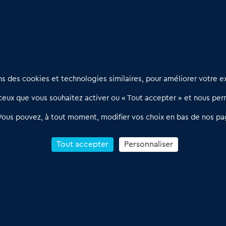
Nous contacter
D
 des cookies et technologies similaires, pour améliorer votre ex
02 54 56 03 17
R
eux que vous souhaitez activer ou « Tout accepter » et nous perm
Contactez-nous
l
d
Villes et Territoires
Notre solution
P
Vous pouvez, à tout moment, modifier vos choix en bas de nos pa
Offres Pro
Actualités
p
Qui sommes nous ?
1
Tout accepter
Personnaliser
R
C