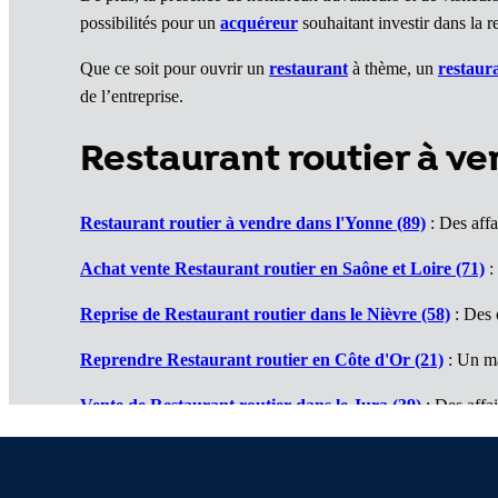
possibilités pour un
acquéreur
souhaitant investir dans la r
Que ce soit pour ouvrir un
restaurant
à thème, un
restaur
de l’entreprise.
Restaurant routier à 
Restaurant routier à vendre dans l'Yonne (89)
: Des affa
Achat vente Restaurant routier en Saône et Loire (71)
:
Reprise de Restaurant routier dans le Nièvre (58)
: Des 
Reprendre Restaurant routier en Côte d'Or (21)
: Un ma
Vente de Restaurant routier dans le Jura (39)
: Des affai
Cession de Restaurant routier dans le Doubs (25)
: De be
Restaurants routiers à vendre en Haute Saône (70)
: Un 