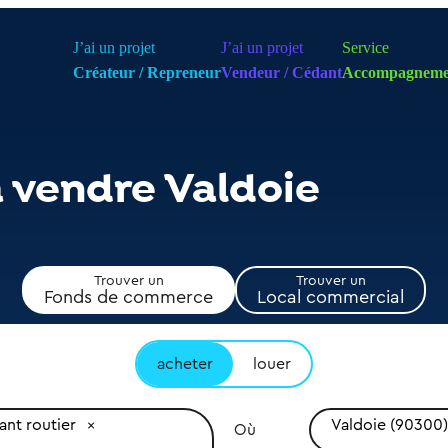
J’ai un projet
J’ai un projet
Service
Créateur / Repreneur
Vendeur / Cédant
Accompagneme
à vendre Valdoie
Trouver un
Trouver un
Fonds de commerce
Local commercial
acheter
louer
ant routier
Valdoie (90300)
Où