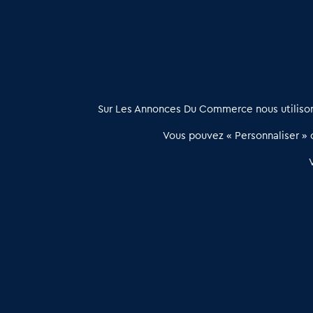
À propos
Sur Les Annonces Du Commerce nous utilisons
Les Annonces du Commerce propose un outil unique de mise en
Vous pouvez « Personnaliser » c
relation qualifiée conçu pour les acteurs de l’immobilier commercia
et les collectivités territoriales, simple et intégrant une dimension
humaine
Publier une annonce
Etre accompagné