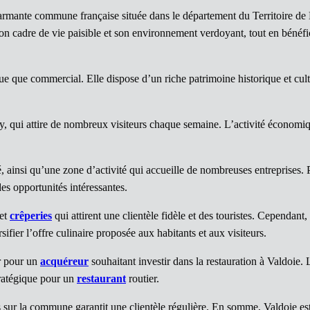
harmante commune française située dans le département du Territoire d
on cadre de vie paisible et son environnement verdoyant, tout en bénéfici
ue que commercial. Elle dispose d’un riche patrimoine historique et cult
ui attire de nombreux visiteurs chaque semaine. L’activité économique
nsi qu’une zone d’activité qui accueille de nombreuses entreprises.
des opportunités intéressantes.
et
crêperies
qui attirent une clientèle fidèle et des touristes. Cependant
sifier l’offre culinaire proposée aux habitants et aux visiteurs.
r pour un
acquéreur
souhaitant investir dans la restauration à Valdoie.
tratégique pour un
restaurant
routier.
rs sur la commune garantit une clientèle régulière. En somme, Valdoie 