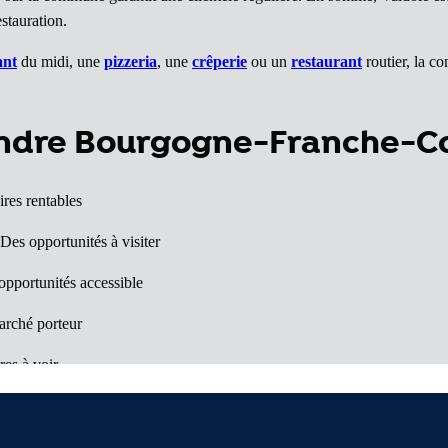
estauration.
ant
du midi, une
pizzeria
, une
crêperie
ou un
restaurant
routier, la c
vendre Bourgogne-Franche-
ires rentables
 Des opportunités à visiter
opportunités accessible
rché porteur
res à voir
lles surprises
département à découvrir