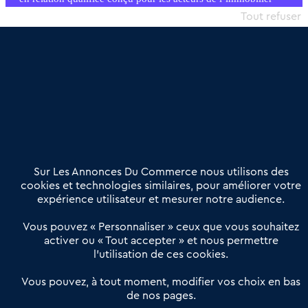
commercial et les collectivités territoriales, simple et intégrant
Tout refuser
une dimension humaine
Publier une annonce
Etre accompagné
Nous contacter
02 54 56 03 17
Contactez-nous
Villes et Territoires
Notre solution
Offres Pro
Sur Les Annonces Du Commerce nous utilisons des
Actualités
Qui sommes nous ?
cookies et technologies similaires, pour améliorer votre
expérience utilisateur et mesurer notre audience.
Derniers articles
Vous pouvez « Personnaliser » ceux que vous souhaitez
activer ou « Tout accepter » et nous permettre
Réseau 3C : un partenaire national dédié aux transactions
l’utilisation de ces cookies.
d’entreprises et de commerces
Petitscommerces : Un partenariat au service du commerce de
Vous pouvez, à tout moment, modifier vos choix en bas
de nos pages.
proximité et des territoires