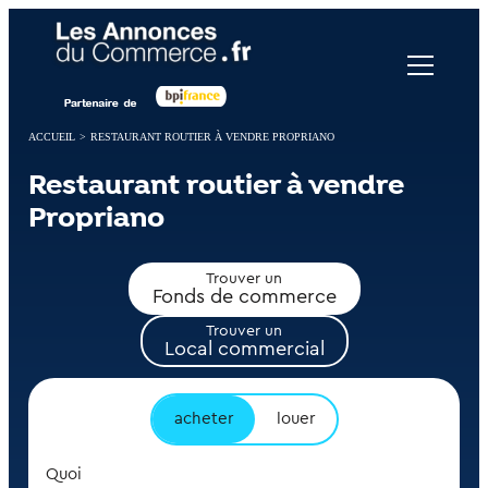
Panneau de gestion des cookies
ACCUEIL
>
RESTAURANT ROUTIER À VENDRE PROPRIANO
Restaurant routier à vendre
Propriano
Trouver un
Fonds de commerce
Trouver un
Local commercial
acheter
louer
Quoi