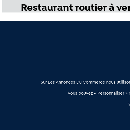
Restaurant routier à v
Cession de Restaurant routier en Corse du Sud (2A)
: D
Restaurants routiers à vendre en Haute Corse (2B)
: Des
À propos
Sur Les Annonces Du Commerce nous utilisons
Les Annonces du Commerce propose un outil unique de mise en
Vous pouvez « Personnaliser » c
relation qualifiée conçu pour les acteurs de l’immobilier commercia
et les collectivités territoriales, simple et intégrant une dimension
humaine
Publier une annonce
Etre accompagné