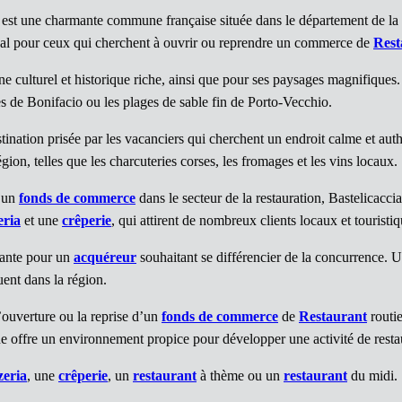
a est une charmante commune française située dans le département de la
déal pour ceux qui cherchent à ouvrir ou reprendre un commerce de
Rest
culturel et historique riche, ainsi que pour ses paysages magnifiques. 
ses de Bonifacio ou les plages de sable fin de Porto-Vecchio.
estination prisée par les vacanciers qui cherchent un endroit calme et aut
gion, telles que les charcuteries corses, les fromages et les vins locaux.
d’un
fonds de commerce
dans le secteur de la restauration, Bastelicac
eria
et une
crêperie
, qui attirent de nombreux clients locaux et touristiq
sante pour un
acquéreur
souhaitant se différencier de la concurrence. 
uent dans la région.
ouverture ou la reprise d’un
fonds de commerce
de
Restaurant
routie
une offre un environnement propice pour développer une activité de resta
zeria
, une
crêperie
, un
restaurant
à thème ou un
restaurant
du midi.