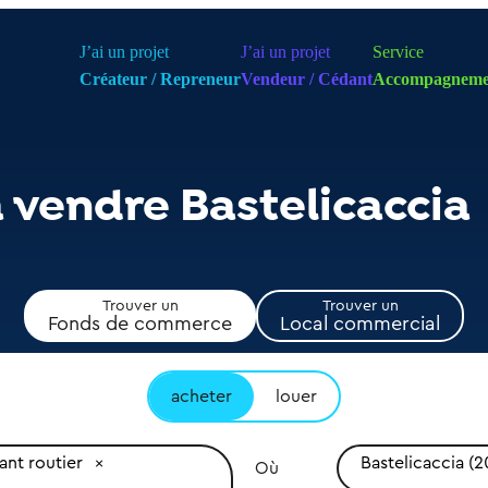
J’ai un projet
J’ai un projet
Service
Créateur / Repreneur
Vendeur / Cédant
Accompagneme
à vendre Bastelicaccia
Trouver un
Trouver un
Fonds de commerce
Local commercial
acheter
louer
ant routier
Bastelicaccia (2
Où