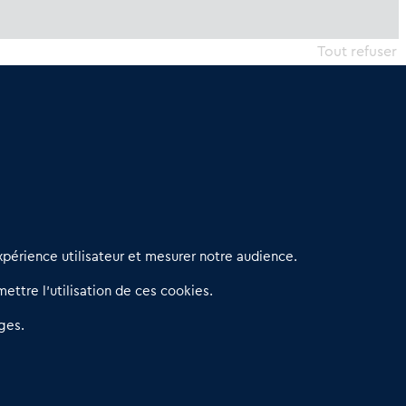
Tout refuser
erniers articles
périence utilisateur et mesurer notre audience.
éseau 3C : un partenaire national dédié aux transactions
ettre l’utilisation de ces cookies.
’entreprises et de commerces
etitscommerces : Un partenariat au service du commerce de
ges.
roximité et des territoires
er Baromètre de la transmission de fonds de commerce
eprendre un Restaurant Rapide