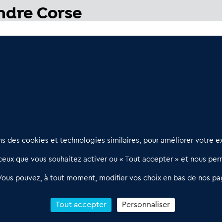
endre Corse
es affaires rentables
 opportunités à visiter
Nous contacter
D
 des cookies et technologies similaires, pour améliorer votre ex
02 54 56 03 17
R
eux que vous souhaitez activer ou « Tout accepter » et nous perm
Contactez-nous
l
d
Villes et Territoires
Notre solution
P
Vous pouvez, à tout moment, modifier vos choix en bas de nos pa
Offres Pro
Actualités
p
Qui sommes nous ?
1
Tout accepter
Personnaliser
R