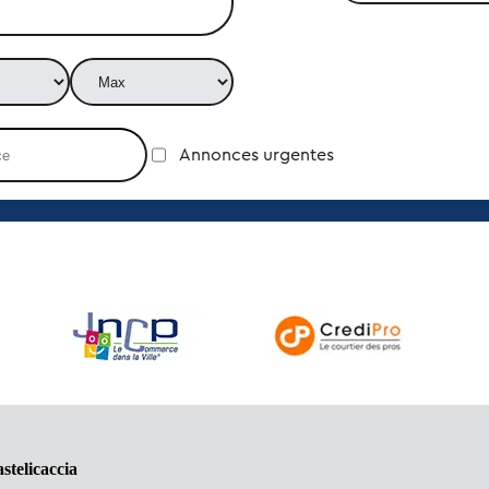
Annonces urgentes
stelicaccia