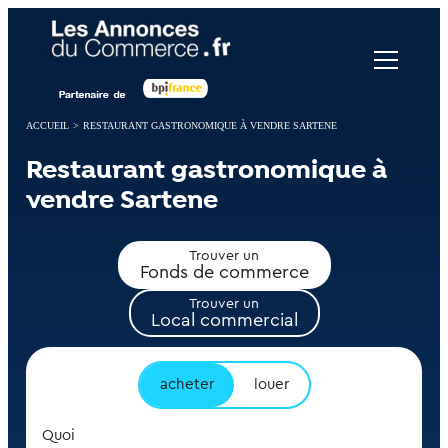
Panneau de gestion des cookies
ACCUEIL
>
RESTAURANT GASTRONOMIQUE À VENDRE SARTENE
Restaurant gastronomique à
vendre Sartene
Trouver un
Fonds de commerce
Trouver un
Local commercial
acheter
louer
Quoi