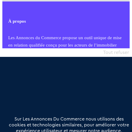
À propos
Les Annonces du Commerce propose un outil unique de mise
en relation qualifiée conçu pour les acteurs de l’immobilier
commercial et les collectivités territoriales, simple et intégrant
Tout refuser
une dimension humaine
Publier une annonce
Etre accompagné
Nous contacter
02 54 56 03 17
Contactez-nous
Villes et Territoires
Notre solution
Offres Pro
Sur Les Annonces Du Commerce nous utilisons des
Actualités
Qui sommes nous ?
cookies et technologies similaires, pour améliorer votre
expérience utilisateur et mesurer notre audience.