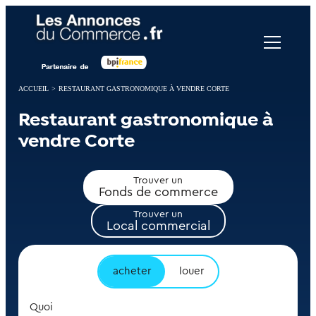
Panneau de gestion des cookies
ACCUEIL
>
RESTAURANT GASTRONOMIQUE À VENDRE CORTE
Restaurant gastronomique à
vendre Corte
Trouver un
Fonds de commerce
Trouver un
Local commercial
acheter
louer
Quoi