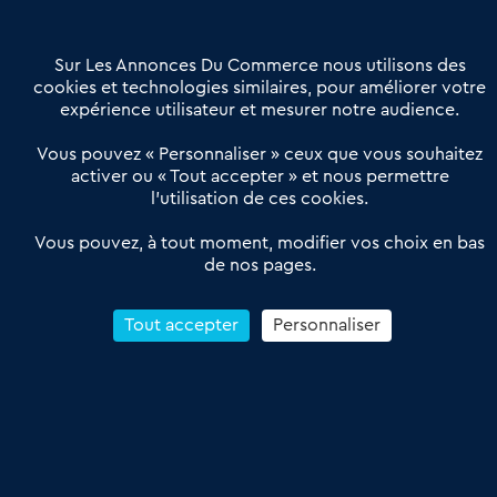
Contactez-nous
Villes et Territoires
Notre solution
Offres Pro
Sur Les Annonces Du Commerce nous utilisons des
Actualités
Qui sommes nous ?
cookies et technologies similaires, pour améliorer votre
expérience utilisateur et mesurer notre audience.
Derniers articles
Vous pouvez « Personnaliser » ceux que vous souhaitez
activer ou « Tout accepter » et nous permettre
Réseau 3C : un partenaire national dédié aux transactions
l’utilisation de ces cookies.
d’entreprises et de commerces
Petitscommerces : Un partenariat au service du commerce de
Vous pouvez, à tout moment, modifier vos choix en bas
de nos pages.
proximité et des territoires
1er Baromètre de la transmission de fonds de commerce
Reprendre un Restaurant Rapide
Tout accepter
Personnaliser
Céder son Fonds de Commerce : Comment réussir sa vente
4.6
13 avis Google
Conditions Générales de Vente & d’Utilisation