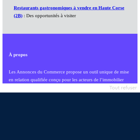
Restaurants gastronomiques à vendre en Haute Corse
(2B)
: Des opportunités à visiter
À propos
Les Annonces du Commerce propose un outil unique de mise
en relation qualifiée conçu pour les acteurs de l’immobilier
commercial et les collectivités territoriales, simple et intégrant
Tout refuser
une dimension humaine
Publier une annonce
Etre accompagné
Nous contacter
02 54 56 03 17