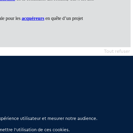
ale pour les
acquéreurs
en quête d’un projet
Tout refuser
erniers articles
périence utilisateur et mesurer notre audience.
éseau 3C : un partenaire national dédié aux transactions
ettre l’utilisation de ces cookies.