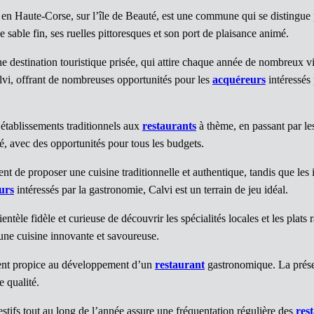
 en Haute-Corse, sur l’île de Beauté, est une commune qui se distingue pa
sable fin, ses ruelles pittoresques et son port de plaisance animé.
 destination touristique prisée, qui attire chaque année de nombreux vi
lvi, offrant de nombreuses opportunités pour les
acquéreurs
intéressés
s établissements traditionnels aux
restaurants
à thème, en passant par l
é, avec des opportunités pour tous les budgets.
tent de proposer une cuisine traditionnelle et authentique, tandis que le
urs
intéressés par la gastronomie, Calvi est un terrain de jeu idéal.
ntèle fidèle et curieuse de découvrir les spécialités locales et les plats 
 une cuisine innovante et savoureuse.
nt propice au développement d’un
restaurant
gastronomique. La prése
e qualité.
stifs tout au long de l’année assure une fréquentation régulière des
res