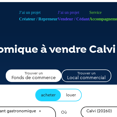
J’ai un projet
J’ai un projet
Service
Créateur / Repreneur
Vendeur / Cédant
Accompagneme
omique à vendre Calvi
Trouver un
Trouver un
Fonds de commerce
Local commercial
acheter
louer
rant gastronomique
Calvi (20260)
Où