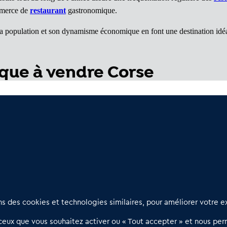
mmerce de
restaurant
gastronomique.
e, sa population et son dynamisme économique en font une destination idé
que à vendre Corse
 (2A)
: Des affaires rentables
(2B)
: Des opportunités à visiter
Nous contacter
D
 des cookies et technologies similaires, pour améliorer votre ex
02 54 56 03 17
R
eux que vous souhaitez activer ou « Tout accepter » et nous perm
Contactez-nous