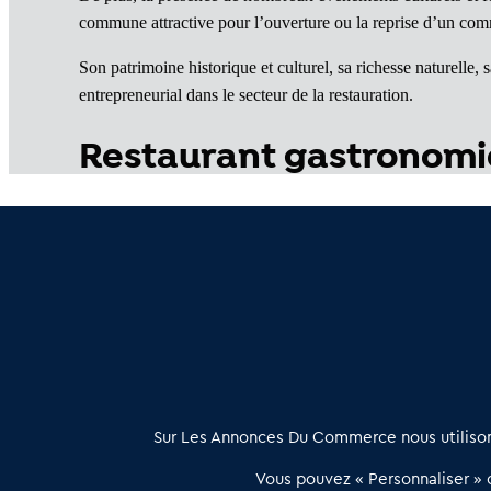
commune attractive pour l’ouverture ou la reprise d’un co
Son patrimoine historique et culturel, sa richesse naturell
entrepreneurial dans le secteur de la restauration.
Restaurant gastronomi
Cession de Restaurant gastronomique en Corse du Sud
Restaurants gastronomiques à vendre en Haute Corse 
À propos
Sur Les Annonces Du Commerce nous utilisons
Les Annonces du Commerce propose un outil unique de mise en
Vous pouvez « Personnaliser » c