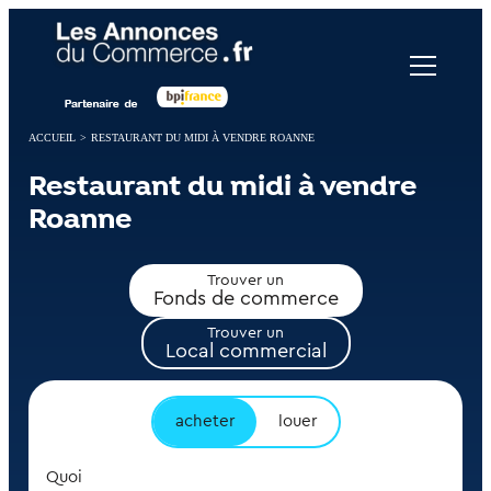
Panneau de gestion des cookies
ACCUEIL
>
RESTAURANT DU MIDI À VENDRE ROANNE
Restaurant du midi à vendre
Roanne
Trouver un
Fonds de commerce
Trouver un
Local commercial
acheter
louer
Quoi