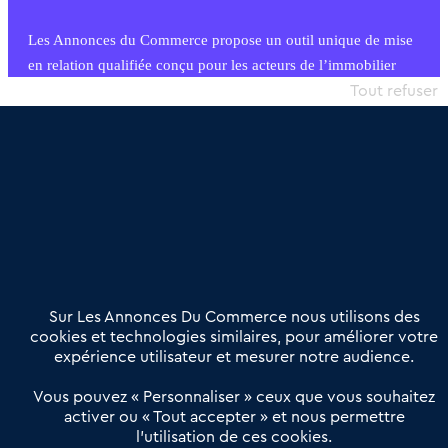
Les Annonces du Commerce propose un outil unique de mise
en relation qualifiée conçu pour les acteurs de l’immobilier
commercial et les collectivités territoriales, simple et intégrant
Tout refuser
une dimension humaine
Publier une annonce
Etre accompagné
Nous contacter
02 54 56 03 17
Contactez-nous
Villes et Territoires
Notre solution
Offres Pro
Sur Les Annonces Du Commerce nous utilisons des
Actualités
Qui sommes nous ?
cookies et technologies similaires, pour améliorer votre
expérience utilisateur et mesurer notre audience.
Derniers articles
Vous pouvez « Personnaliser » ceux que vous souhaitez
activer ou « Tout accepter » et nous permettre
Réseau 3C : un partenaire national dédié aux transactions
l’utilisation de ces cookies.