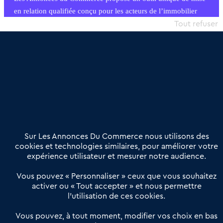
en relation qualifiée conçu pour les acteurs de l’immobilier
commercial et les collectivités territoriales, simple et intégrant
Tout refuser
une dimension humaine
Publier une annonce
Etre accompagné
Nous contacter
02 54 56 03 17
Contactez-nous
Villes et Territoires
Notre solution
Offres Pro
Sur Les Annonces Du Commerce nous utilisons des
Actualités
Qui sommes nous ?
cookies et technologies similaires, pour améliorer votre
expérience utilisateur et mesurer notre audience.
Derniers articles
Vous pouvez « Personnaliser » ceux que vous souhaitez
activer ou « Tout accepter » et nous permettre
Réseau 3C : un partenaire national dédié aux transactions
l’utilisation de ces cookies.
d’entreprises et de commerces
Petitscommerces : Un partenariat au service du commerce de
Vous pouvez, à tout moment, modifier vos choix en bas