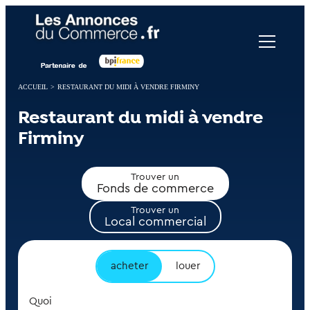
Panneau de gestion des cookies
ACCUEIL
>
RESTAURANT DU MIDI À VENDRE FIRMINY
Restaurant du midi à vendre
Firminy
Trouver un
Fonds de commerce
Trouver un
Local commercial
acheter
louer
Quoi