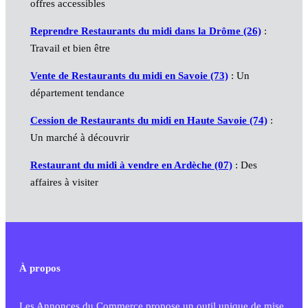
offres accessibles
Reprendre Restaurants du midi dans la Drôme (26)
:
Travail et bien être
Vente de Restaurants du midi en Savoie (73)
: Un
département tendance
Cession de Restaurants du midi en Haute Savoie (74)
:
Un marché à découvrir
Restaurant du midi à vendre en Ardèche (07)
: Des
affaires à visiter
À propos
Les Annonces du Commerce propose un outil unique de mise