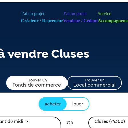
J’ai un projet
J’ai un projet
Service
Créateur / Repreneur
Vendeur / Cédant
Accompagneme
à vendre Cluses
Trouver un
Trouver un
Fonds de commerce
Local commercial
acheter
louer
ant du midi
Cluses (74300)
Où