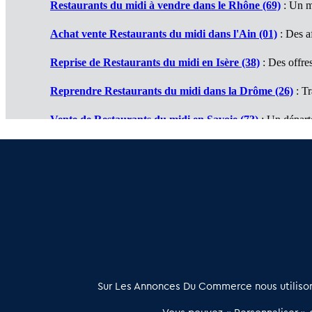
Restaurants du midi à vendre dans le Rhône (69)
: Un m
Achat vente Restaurants du midi dans l'Ain (01)
: Des af
Reprise de Restaurants du midi en Isère (38)
: Des offres
Reprendre Restaurants du midi dans la Drôme (26)
: Tr
Vente de Restaurants du midi en Savoie (73)
: Un départ
Cession de Restaurants du midi en Haute Savoie (74)
: 
Restaurant du midi à vendre en Ardèche (07)
: Des affair
À propos
Sur Les Annonces Du Commerce nous utilisons
Les Annonces du Commerce propose un outil unique de mise en