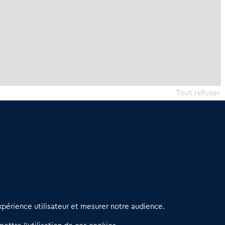
Tout refuser
erniers articles
périence utilisateur et mesurer notre audience.
éseau 3C : un partenaire national dédié aux transactions