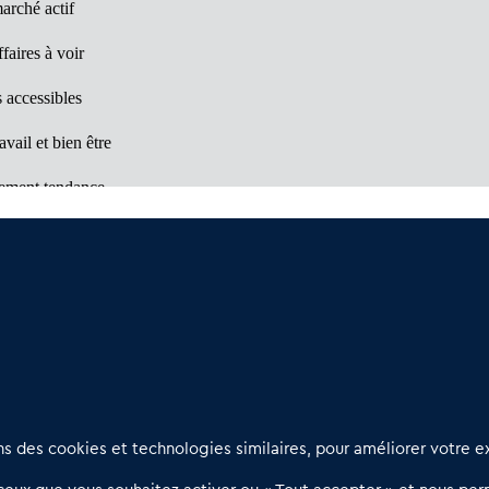
arché actif
faires à voir
 accessibles
avail et bien être
ement tendance
Un marché à découvrir
es à visiter
Nous contacter
D
 des cookies et technologies similaires, pour améliorer votre ex
02 54 56 03 17
R