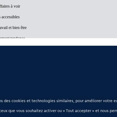
faires à voir
 accessibles
avail et bien être
ement tendance
Un marché à découvrir
es à visiter
Nous contacter
D
 des cookies et technologies similaires, pour améliorer votre ex
02 54 56 03 17
R
eux que vous souhaitez activer ou « Tout accepter » et nous perm
Contactez-nous
l
d
Villes et Territoires