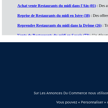
Achat vente Restaurants du midi dans l'Ain (01)
: Des af
Reprise de Restaurants du midi en Isère (38)
: Des offres
Reprendre Restaurants du midi dans la Drôme (26)
: Tr
Vente de Restaurants du midi en Savoie (73)
: Un départ
Cession de Restaurants du midi en Haute Savoie (74)
: 
Restaurant du midi à vendre en Ardèche (07)
: Des affair
À propos
Sur Les Annonces Du Commerce nous utilisons
Les Annonces du Commerce propose un outil unique de mise en
Vous pouvez « Personnaliser » c
relation qualifiée conçu pour les acteurs de l’immobilier commercia