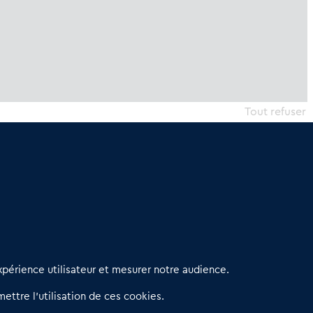
Tout refuser
erniers articles
périence utilisateur et mesurer notre audience.
éseau 3C : un partenaire national dédié aux transactions
ettre l’utilisation de ces cookies.
’entreprises et de commerces