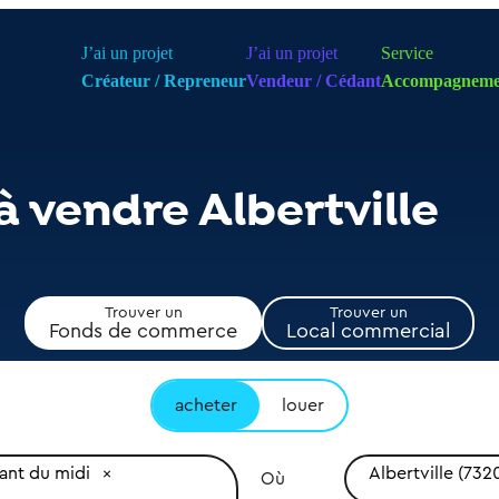
J’ai un projet
J’ai un projet
Service
Créateur / Repreneur
Vendeur / Cédant
Accompagneme
à vendre Albertville
Trouver un
Trouver un
Fonds de commerce
Local commercial
acheter
louer
ant du midi
Albertville (732
Où