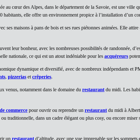
tuée au cœur des Alpes, dans le département de la Savoie, est une ville q
 habitants, elle offre un environnement propice à l’installation d’un c
vec ses maisons à pans de bois et ses rues piétonnes animées. Elle atti
vent leur bonheur, avec les nombreuses possibilités de randonnée, d’es
helle nationale, ce qui est un atout indéniable pour les
acquéreurs
potent
nomique dynamique et diversifié, avec de nombreux indépendants et PME i
nts
,
pizzerias
et
crêperies
.
eaux venus, notamment dans le domaine du
restaurant
du midi. Les habit
 de commerce
pour ouvrir ou reprendre un
restaurant
du midi à Albertv
ou traditionnelle, dans un cadre élégant ou plus cosy, ou encore miser
rir un
restaurant
d’altitude, avec une vue imprenable sur les sommets