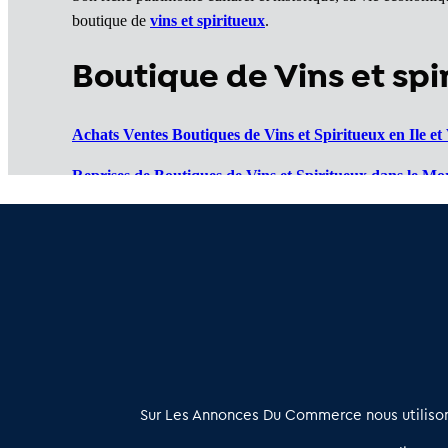
boutique de
vins et spiritueux
.
Boutique de Vins et sp
Achats Ventes Boutiques de Vins et Spiritueux en Ile et 
Reprises de Boutiques de Vins et Spiritueux dans le Mo
Reprendre Boutiques de Vins et Spiritueux en Côtes d
Ventes de Boutiques de Vins et Spiritueux en Finistère (
À propos
Sur Les Annonces Du Commerce nous utilisons
Les Annonces du Commerce propose un outil unique de mise en