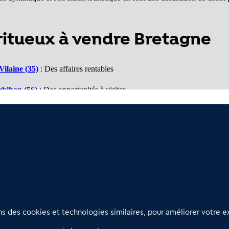
iritueux à vendre Bretagne
Vilaine (35)
: Des affaires rentables
rbihan (56)
: Des opportunités à visiter
'Armor (22)
: Des opportunités accessible
29)
: Un marché porteur
Nous contacter
D
 des cookies et technologies similaires, pour améliorer votre ex
02 54 56 03 17
R