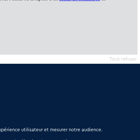
Tout refuser
erniers articles
périence utilisateur et mesurer notre audience.
éseau 3C : un partenaire national dédié aux transactions