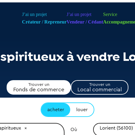
J’ai un projet
J’ai un projet
Service
Créateur / Repreneur
Vendeur / Cédant
Accompagneme
 spiritueux à vendre L
Trouver un
Trouver un
Fonds de commerce
Local commercial
acheter
louer
spiritueux
Lorient (56100)
Où