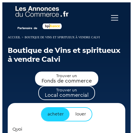
Panneau de gestion des cookies
ACCUEIL
>
BOUTIQUE DE VINS ET SPIRITUEUX À VENDRE CALVI
Boutique de Vins et spiritueux
à vendre Calvi
Trouver un
Fonds de commerce
Trouver un
Local commercial
acheter
louer
Quoi