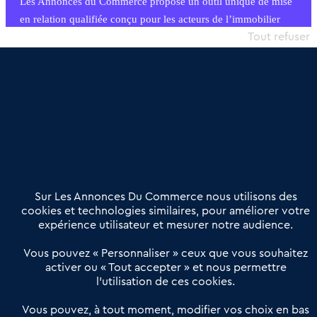
Les Annonces du Commerce propose un outil unique de mise
en relation qualifiée conçu pour les acteurs de l’immobilier
commercial et les collectivités territoriales, simple et intégrant
Tout refuser
une dimension humaine
Publier une annonce
Etre accompagné
Nous contacter
02 54 56 03 17
Contactez-nous
Villes et Territoires
Notre solution
Offres Pro
Sur Les Annonces Du Commerce nous utilisons des
Actualités
Qui sommes nous ?
cookies et technologies similaires, pour améliorer votre
expérience utilisateur et mesurer notre audience.
Derniers articles
Vous pouvez « Personnaliser » ceux que vous souhaitez
activer ou « Tout accepter » et nous permettre
Réseau 3C : un partenaire national dédié aux transactions
l’utilisation de ces cookies.
d’entreprises et de commerces
Petitscommerces : Un partenariat au service du commerce de
Vous pouvez, à tout moment, modifier vos choix en bas