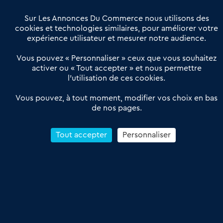
Villes et Territoires
Notre solution
Offres Pro
Sur Les Annonces Du Commerce nous utilisons des
Actualités
Qui sommes nous ?
cookies et technologies similaires, pour améliorer votre
expérience utilisateur et mesurer notre audience.
Derniers articles
Vous pouvez « Personnaliser » ceux que vous souhaitez
activer ou « Tout accepter » et nous permettre
Réseau 3C : un partenaire national dédié aux transactions
l’utilisation de ces cookies.
d’entreprises et de commerces
Petitscommerces : Un partenariat au service du commerce de
Vous pouvez, à tout moment, modifier vos choix en bas
de nos pages.
proximité et des territoires
1er Baromètre de la transmission de fonds de commerce
Reprendre un Restaurant Rapide
Tout accepter
Personnaliser
Céder son Fonds de Commerce : Comment réussir sa vente
4.6
13 avis Google
Conditions Générales de Vente & d’Utilisation
Les Annonces du Commerce 2011-2026 – Tous droits réservés – réalisé