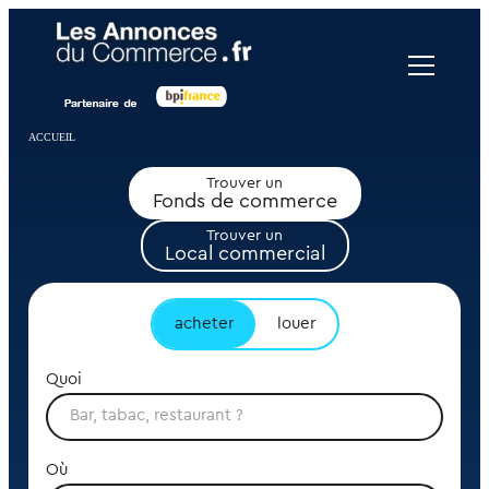
Panneau de gestion des cookies
ACCUEIL
Trouver un
Fonds de commerce
Trouver un
Local commercial
acheter
louer
Quoi
Où