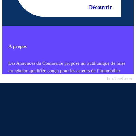
Découvrir
À propos
Les Annonces du Commerce propose un outil unique de mise
en relation qualifiée conçu pour les acteurs de l’immobilier
commercial et les collectivités territoriales, simple et intégrant
Tout refuser
une dimension humaine
Publier une annonce
Etre accompagné
Nous contacter
02 54 56 03 17
Contactez-nous