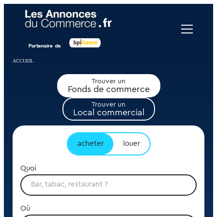
Panneau de gestion des cookies
ACCUEIL
Trouver un
Fonds de commerce
Trouver un
Local commercial
acheter
louer
Quoi
Où