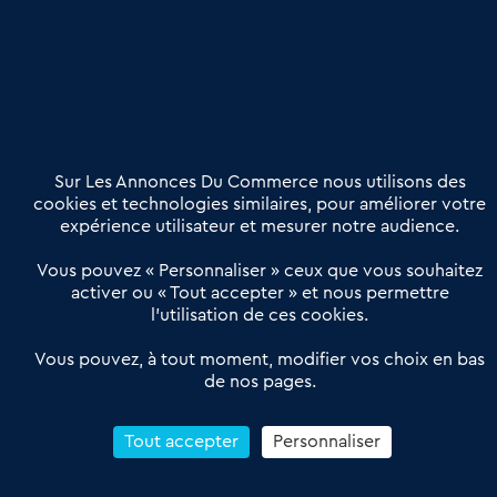
Etre accompagné
Nous contacter
02 54 56 03 17
Contactez-nous
Villes et Territoires
Notre solution
Offres Pro
Sur Les Annonces Du Commerce nous utilisons des
Actualités
Qui sommes nous ?
cookies et technologies similaires, pour améliorer votre
expérience utilisateur et mesurer notre audience.
Derniers articles
Vous pouvez « Personnaliser » ceux que vous souhaitez
activer ou « Tout accepter » et nous permettre
Réseau 3C : un partenaire national dédié aux transactions
l’utilisation de ces cookies.
d’entreprises et de commerces
Petitscommerces : Un partenariat au service du commerce de
Vous pouvez, à tout moment, modifier vos choix en bas
de nos pages.
proximité et des territoires
1er Baromètre de la transmission de fonds de commerce
Reprendre un Restaurant Rapide
Tout accepter
Personnaliser
Céder son Fonds de Commerce : Comment réussir sa vente