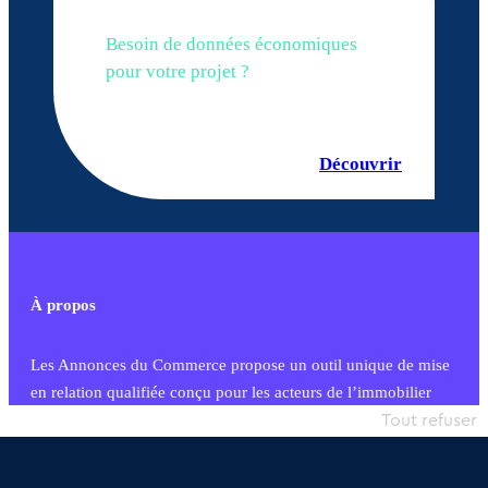
Besoin de données économiques
pour votre projet ?
Découvrir
À propos
Les Annonces du Commerce propose un outil unique de mise
en relation qualifiée conçu pour les acteurs de l’immobilier
commercial et les collectivités territoriales, simple et intégrant
Tout refuser
une dimension humaine
Publier une annonce