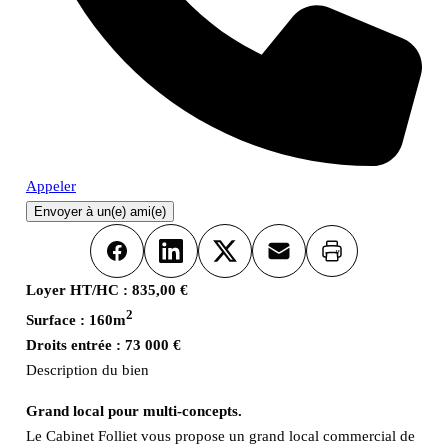
Appeler
Envoyer à un(e) ami(e)
Imprimer
Facebook
LinkedIn
X
Email
Loyer HT/HC :
835,00 €
2
Surface :
160m
Droits entrée :
73 000 €
Description du bien
Grand local pour multi-concepts.
Le Cabinet Folliet vous propose un grand local commercial de