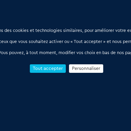
Nous contacter
D
 des cookies et technologies similaires, pour améliorer votre ex
02 54 56 03 17
R
eux que vous souhaitez activer ou « Tout accepter » et nous perm
Contactez-nous
l
d
Villes et Territoires
Notre solution
P
Vous pouvez, à tout moment, modifier vos choix en bas de nos pa
Offres Pro
Actualités
p
Qui sommes nous ?
1
Tout accepter
Personnaliser
R
C
Conditions Générales de Vente & d’Utilisation
 Annonces du Commerce 2011-2026 – Tous droits réservés – réalisé par
Dare 