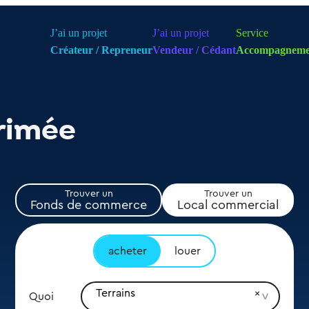
J’ai un projet
J’ai un projet
Service
Créateur / Repreneur
Vendeur / Cédant
Accompagneme
rimée
Trouver un
Trouver un
Fonds de commerce
Local commercial
acheter
louer
Terrains
Quoi