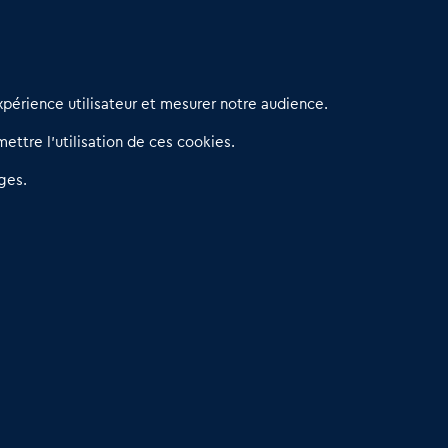
erniers articles
périence utilisateur et mesurer notre audience.
éseau 3C : un partenaire national dédié aux transactions
ettre l’utilisation de ces cookies.
’entreprises et de commerces
etitscommerces : Un partenariat au service du commerce de
ges.
roximité et des territoires
er Baromètre de la transmission de fonds de commerce
eprendre un Restaurant Rapide
éder son Fonds de Commerce : Comment réussir sa vente
4.6
13 avis Google
Dare