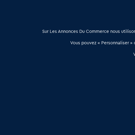
À propos
Sur Les Annonces Du Commerce nous utilisons
Les Annonces du Commerce propose un outil unique de mise en
Vous pouvez « Personnaliser » c
relation qualifiée conçu pour les acteurs de l’immobilier commercia
et les collectivités territoriales, simple et intégrant une dimension
humaine
Publier une annonce
Etre accompagné
Les