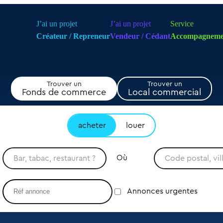
J’ai un projet
J’ai un projet
Service
Créateur / Repreneur
Vendeur / Cédant
Accompagneme
Trouver un
Trouver un
Fonds de commerce
Local commercial
acheter
louer
Où
Annonces urgentes