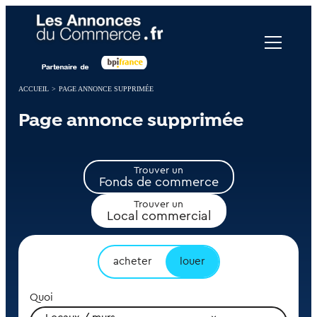
Panneau de gestion des cookies
ACCUEIL
>
PAGE ANNONCE SUPPRIMÉE
Page annonce supprimée
Trouver un
Fonds de commerce
Trouver un
Local commercial
acheter
louer
Quoi