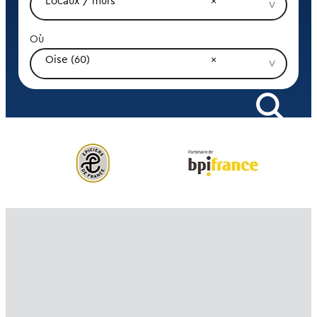
Locaux / murs
Où
Oise (60)