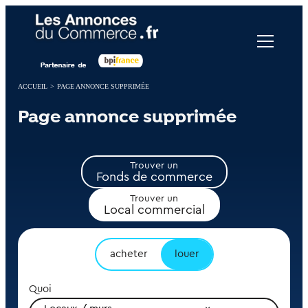
Panneau de gestion des cookies
ACCUEIL
>
PAGE ANNONCE SUPPRIMÉE
Page annonce supprimée
Trouver un
Fonds de commerce
Trouver un
Local commercial
acheter
louer
Quoi