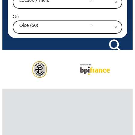
Locaux / murs
Où
Oise (60)