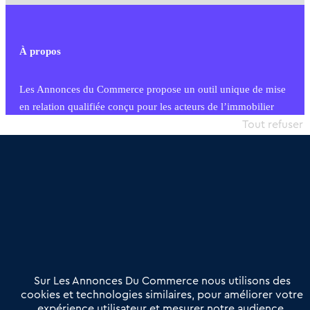
À propos
Les Annonces du Commerce propose un outil unique de mise
en relation qualifiée conçu pour les acteurs de l’immobilier
commercial et les collectivités territoriales, simple et intégrant
Tout refuser
une dimension humaine
Publier une annonce
Etre accompagné
Nous contacter
02 54 56 03 17
Contactez-nous
Villes et Territoires
Notre solution
Offres Pro
Sur Les Annonces Du Commerce nous utilisons des
Actualités
Qui sommes nous ?
cookies et technologies similaires, pour améliorer votre
expérience utilisateur et mesurer notre audience.