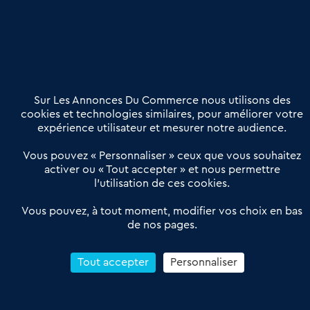
Nous contacter
02 54 56 03 17
Contactez-nous
Villes et Territoires
Notre solution
Offres Pro
Sur Les Annonces Du Commerce nous utilisons des
Actualités
Qui sommes nous ?
cookies et technologies similaires, pour améliorer votre
expérience utilisateur et mesurer notre audience.
Derniers articles
Vous pouvez « Personnaliser » ceux que vous souhaitez
activer ou « Tout accepter » et nous permettre
Réseau 3C : un partenaire national dédié aux transactions
l’utilisation de ces cookies.
d’entreprises et de commerces
Petitscommerces : Un partenariat au service du commerce de
Vous pouvez, à tout moment, modifier vos choix en bas
de nos pages.
proximité et des territoires
1er Baromètre de la transmission de fonds de commerce
Reprendre un Restaurant Rapide
Tout accepter
Personnaliser
Céder son Fonds de Commerce : Comment réussir sa vente
4.6
13 avis Google