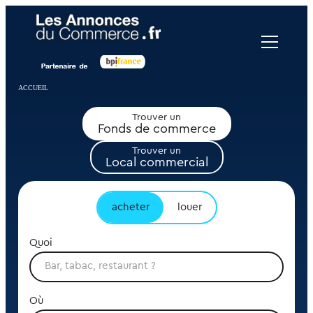
Panneau de gestion des cookies
ACCUEIL
Trouver un
Fonds de commerce
Trouver un
Local commercial
acheter
louer
Quoi
Où