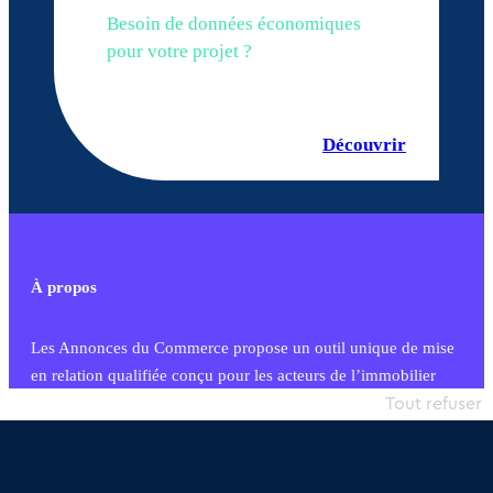
Besoin de données économiques
pour votre projet ?
Découvrir
À propos
Les Annonces du Commerce propose un outil unique de mise
en relation qualifiée conçu pour les acteurs de l’immobilier
commercial et les collectivités territoriales, simple et intégrant
Tout refuser
une dimension humaine
Publier une annonce
Etre accompagné