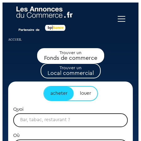
Panneau de gestion des cookies
ACCUEIL
Trouver un
Fonds de commerce
Trouver un
Local commercial
acheter
louer
Quoi
Où