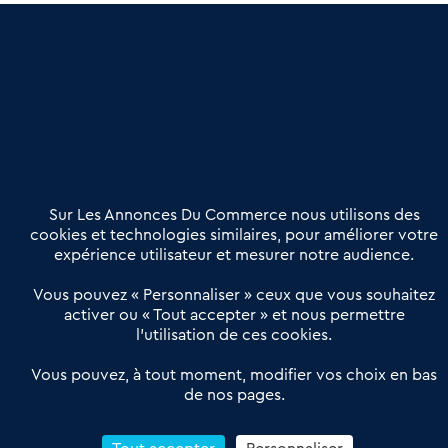
une dimension humaine
Publier une annonce
Etre accompagné
Nous contacter
02 54 56 03 17
Contactez-nous
Villes et Territoires
Notre solution
Offres Pro
Sur Les Annonces Du Commerce nous utilisons des
Actualités
Qui sommes nous ?
cookies et technologies similaires, pour améliorer votre
expérience utilisateur et mesurer notre audience.
Derniers articles
Vous pouvez « Personnaliser » ceux que vous souhaitez
activer ou « Tout accepter » et nous permettre
Réseau 3C : un partenaire national dédié aux transactions
l’utilisation de ces cookies.
d’entreprises et de commerces
Petitscommerces : Un partenariat au service du commerce de
Vous pouvez, à tout moment, modifier vos choix en bas
de nos pages.
proximité et des territoires
1er Baromètre de la transmission de fonds de commerce
Reprendre un Restaurant Rapide