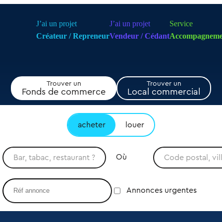
J’ai un projet
J’ai un projet
Service
Créateur / Repreneur
Vendeur / Cédant
Accompagneme
Trouver un
Trouver un
Fonds de commerce
Local commercial
acheter
louer
Où
Annonces urgentes