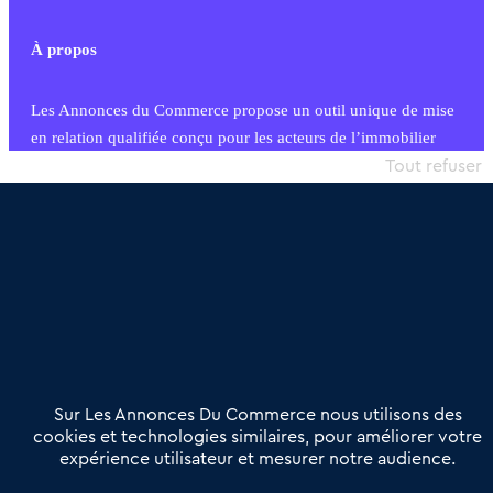
À propos
Les Annonces du Commerce propose un outil unique de mise
en relation qualifiée conçu pour les acteurs de l’immobilier
commercial et les collectivités territoriales, simple et intégrant
Tout refuser
une dimension humaine
Publier une annonce
Etre accompagné
Nous contacter
02 54 56 03 17
Contactez-nous
Villes et Territoires
Notre solution
Offres Pro
Sur Les Annonces Du Commerce nous utilisons des
Actualités
Qui sommes nous ?
cookies et technologies similaires, pour améliorer votre
expérience utilisateur et mesurer notre audience.
Derniers articles