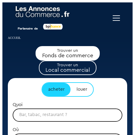
Panneau de gestion des cookies
ACCUEIL
Trouver un
Fonds de commerce
Trouver un
Local commercial
acheter
louer
Quoi
Où