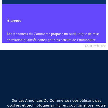
À propos
Les Annonces du Commerce propose un outil unique de mise
en relation qualifiée conçu pour les acteurs de l’immobilier
commercial et les collectivités territoriales, simple et intégrant
Tout refuser
une dimension humaine
Publier une annonce
Etre accompagné
Nous contacter
02 54 56 03 17
Contactez-nous
Villes et Territoires
Notre solution
Offres Pro
Sur Les Annonces Du Commerce nous utilisons des
Actualités
Qui sommes nous ?
cookies et technologies similaires, pour améliorer votre