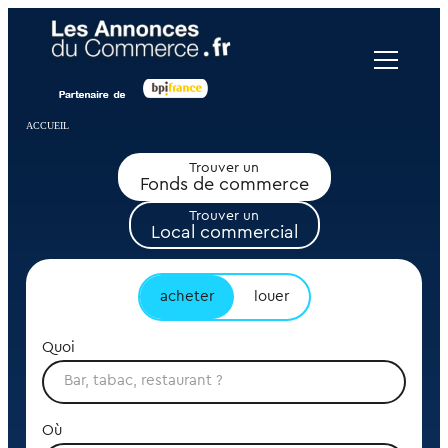
Panneau de gestion des cookies
ACCUEIL
Trouver un
Fonds de commerce
Trouver un
Local commercial
acheter
louer
Quoi
Où