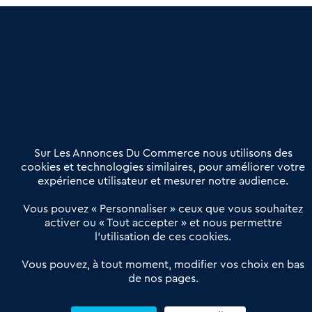
une dimension humaine
Publier une annonce
Etre accompagné
Nous contacter
02 54 56 03 17
Contactez-nous
Villes et Territoires
Notre solution
Offres Pro
Sur Les Annonces Du Commerce nous utilisons des
Actualités
Qui sommes nous ?
cookies et technologies similaires, pour améliorer votre
expérience utilisateur et mesurer notre audience.
Derniers articles
Vous pouvez « Personnaliser » ceux que vous souhaitez
activer ou « Tout accepter » et nous permettre
Réseau 3C : un partenaire national dédié aux transactions
l’utilisation de ces cookies.
d’entreprises et de commerces
Petitscommerces : Un partenariat au service du commerce de
Vous pouvez, à tout moment, modifier vos choix en bas
de nos pages.
proximité et des territoires
1er Baromètre de la transmission de fonds de commerce