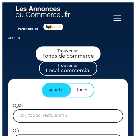
Panneau de gestion des cookies
ACCUEIL
Trouver un
Fonds de commerce
Trouver un
Local commercial
acheter
louer
Quoi
Où