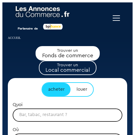
Panneau de gestion des cookies
ACCUEIL
Trouver un
Fonds de commerce
Trouver un
Local commercial
acheter
louer
Quoi
Où