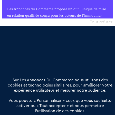
Les Annonces du Commerce propose un outil unique de mise
en relation qualifiée conçu pour les acteurs de l’immobilier
commercial et les collectivités territoriales, simple et intégrant
Tout refuser
une dimension humaine
Publier une annonce
Etre accompagné
Nous contacter
02 54 56 03 17
Contactez-nous
Villes et Territoires
Notre solution
Offres Pro
Sur Les Annonces Du Commerce nous utilisons des
Actualités
Qui sommes nous ?
cookies et technologies similaires, pour améliorer votre
expérience utilisateur et mesurer notre audience.
Derniers articles
Vous pouvez « Personnaliser » ceux que vous souhaitez
activer ou « Tout accepter » et nous permettre
Réseau 3C : un partenaire national dédié aux transactions
l’utilisation de ces cookies.
d’entreprises et de commerces