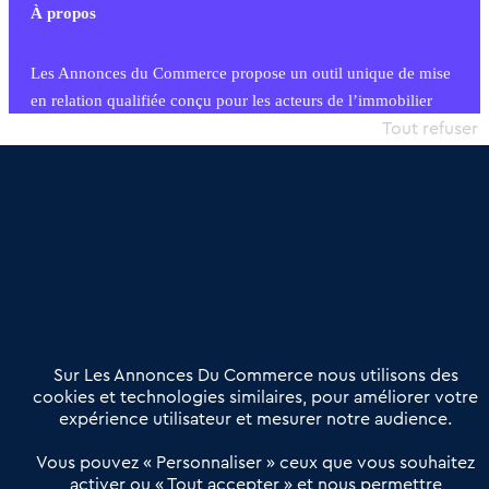
À propos
Les Annonces du Commerce propose un outil unique de mise
en relation qualifiée conçu pour les acteurs de l’immobilier
commercial et les collectivités territoriales, simple et intégrant
Tout refuser
une dimension humaine
Publier une annonce
Etre accompagné
Nous contacter
02 54 56 03 17
Contactez-nous
Villes et Territoires
Notre solution
Offres Pro
Sur Les Annonces Du Commerce nous utilisons des
Actualités
Qui sommes nous ?
cookies et technologies similaires, pour améliorer votre
expérience utilisateur et mesurer notre audience.
Derniers articles
Vous pouvez « Personnaliser » ceux que vous souhaitez
activer ou « Tout accepter » et nous permettre