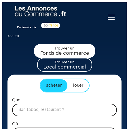
Panneau de gestion des cookies
ACCUEIL
Trouver un
Fonds de commerce
Trouver un
Local commercial
acheter
louer
Quoi
Où