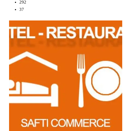
292
37