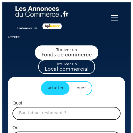
Panneau de gestion des cookies
ACCUEIL
Trouver un
Fonds de commerce
Trouver un
Local commercial
acheter
louer
Quoi
Où