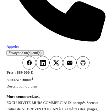
Appeler
Envoyer à un(e) ami(e)
Imprimer
Facebook
LinkedIn
X
Email
Prix :
689 000 €
2
Surface :
300m
Description du bien
Murs commerciaux.
EXCLUSIVITE MURS COMMERCIAUX occupés Secteur
Côtier de ST BREVIN L'OCEAN à 130 mètres des plages,