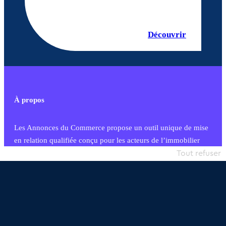
Découvrir
À propos
Les Annonces du Commerce propose un outil unique de mise
en relation qualifiée conçu pour les acteurs de l’immobilier
commercial et les collectivités territoriales, simple et intégrant
Tout refuser
une dimension humaine
Publier une annonce
Etre accompagné
Nous contacter