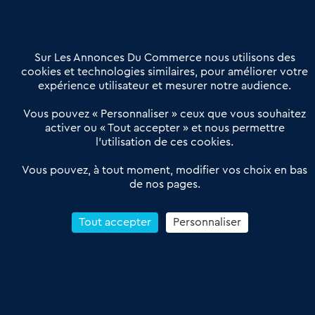
02 54 56 03 17
Contactez-nous
Villes et Territoires
Notre solution
Offres Pro
Sur Les Annonces Du Commerce nous utilisons des
Actualités
Qui sommes nous ?
cookies et technologies similaires, pour améliorer votre
expérience utilisateur et mesurer notre audience.
Derniers articles
Vous pouvez « Personnaliser » ceux que vous souhaitez
activer ou « Tout accepter » et nous permettre
Réseau 3C : un partenaire national dédié aux transactions
l’utilisation de ces cookies.
d’entreprises et de commerces
Petitscommerces : Un partenariat au service du commerce de
Vous pouvez, à tout moment, modifier vos choix en bas
de nos pages.
proximité et des territoires
1er Baromètre de la transmission de fonds de commerce
Reprendre un Restaurant Rapide
Tout accepter
Personnaliser
Céder son Fonds de Commerce : Comment réussir sa vente
4.6
13 avis Google