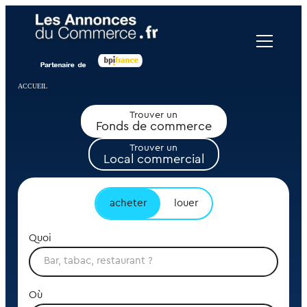
Panneau de gestion des cookies
ACCUEIL
Trouver un
Fonds de commerce
Trouver un
Local commercial
acheter
louer
Quoi
Où