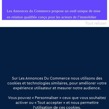
Les Annonces du Commerce propose un outil unique de mise
en relation qualifiée conçu pour les acteurs de l’immobilier
commercial et les collectivités territoriales, simple et intégrant
Tout refuser
une dimension humaine
Publier une annonce
Etre accompagné
Nous contacter
02 54 56 03 17
Contactez-nous
Villes et Territoires
Notre solution
Offres Pro
Sur Les Annonces Du Commerce nous utilisons des
Actualités
Qui sommes nous ?
cookies et technologies similaires, pour améliorer votre
expérience utilisateur et mesurer notre audience.
Derniers articles
Vous pouvez « Personnaliser » ceux que vous souhaitez
activer ou « Tout accepter » et nous permettre
Réseau 3C : un partenaire national dédié aux transactions
l’utilisation de ces cookies.