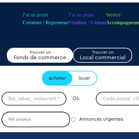
J’ai un projet
J’ai un projet
Service
Créateur / Repreneur
Vendeur / Cédant
Accompagneme
Trouver un
Trouver un
Fonds de commerce
Local commercial
acheter
louer
Où
Annonces urgentes