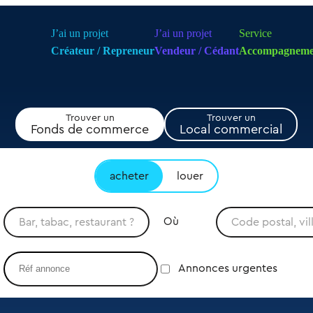
J’ai un projet
J’ai un projet
Service
Créateur / Repreneur
Vendeur / Cédant
Accompagneme
Trouver un
Trouver un
Fonds de commerce
Local commercial
acheter
louer
Où
Annonces urgentes