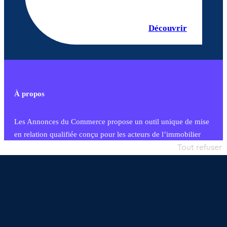
Découvrir
À propos
Les Annonces du Commerce propose un outil unique de mise
en relation qualifiée conçu pour les acteurs de l’immobilier
commercial et les collectivités territoriales, simple et intégrant
Tout refuser
une dimension humaine
Publier une annonce
Etre accompagné
Nous contacter
02 54 56 03 17