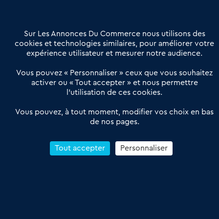
Contactez-nous
Villes et Territoires
Notre solution
Offres Pro
Sur Les Annonces Du Commerce nous utilisons des
Actualités
Qui sommes nous ?
cookies et technologies similaires, pour améliorer votre
expérience utilisateur et mesurer notre audience.
Derniers articles
Vous pouvez « Personnaliser » ceux que vous souhaitez
activer ou « Tout accepter » et nous permettre
Réseau 3C : un partenaire national dédié aux transactions
l’utilisation de ces cookies.
d’entreprises et de commerces
Petitscommerces : Un partenariat au service du commerce de
Vous pouvez, à tout moment, modifier vos choix en bas
de nos pages.
proximité et des territoires
1er Baromètre de la transmission de fonds de commerce
Reprendre un Restaurant Rapide
Tout accepter
Personnaliser
Céder son Fonds de Commerce : Comment réussir sa vente
4.6
13 avis Google
Conditions Générales de Vente & d’Utilisation