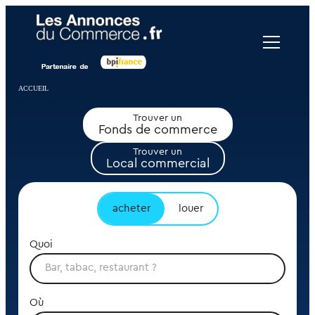
Panneau de gestion des cookies
ACCUEIL
Trouver un
Fonds de commerce
Trouver un
Local commercial
acheter
louer
Quoi
Où