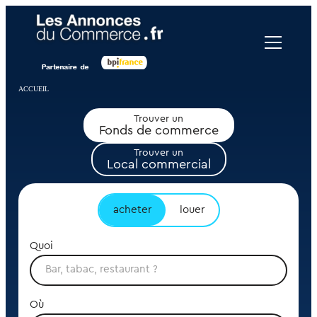
Panneau de gestion des cookies
ACCUEIL
Trouver un
Fonds de commerce
Trouver un
Local commercial
acheter
louer
Quoi
Où