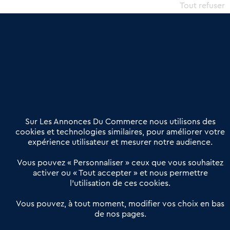
commercial et les collectivités territoriales, simple et intégrant
Tout refuser
une dimension humaine
Publier une annonce
Etre accompagné
Nous contacter
02 54 56 03 17
Contactez-nous
Villes et Territoires
Notre solution
Offres Pro
Sur Les Annonces Du Commerce nous utilisons des
Actualités
Qui sommes nous ?
cookies et technologies similaires, pour améliorer votre
expérience utilisateur et mesurer notre audience.
Derniers articles
Vous pouvez « Personnaliser » ceux que vous souhaitez
activer ou « Tout accepter » et nous permettre
Réseau 3C : un partenaire national dédié aux transactions
l’utilisation de ces cookies.
d’entreprises et de commerces
Petitscommerces : Un partenariat au service du commerce de
Vous pouvez, à tout moment, modifier vos choix en bas
de nos pages.
proximité et des territoires
1er Baromètre de la transmission de fonds de commerce