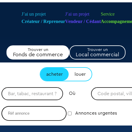
J’ai un projet
J’ai un projet
Service
Créateur / Repreneur
Vendeur / Cédant
Accompagneme
Trouver un
Trouver un
Fonds de commerce
Local commercial
acheter
louer
Où
Annonces urgentes