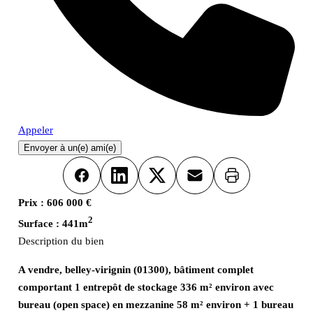
Appeler
Envoyer à un(e) ami(e)
Imprimer
Facebook
LinkedIn
X
Email
Prix :
606 000 €
2
Surface :
441m
Description du bien
A vendre, belley-virignin (01300), bâtiment complet
comportant 1 entrepôt de stockage 336 m² environ avec
bureau (open space) en mezzanine 58 m² environ + 1 bureau