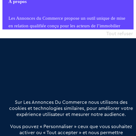
À propos
Les Annonces du Commerce propose un outil unique de mise
en relation qualifiée conçu pour les acteurs de l’immobilier
commercial et les collectivités territoriales, simple et intégrant
Tout refuser
une dimension humaine
Publier une annonce
Etre accompagné
Nous contacter
02 54 56 03 17
Contactez-nous
Villes et Territoires
Notre solution
Offres Pro
Sur Les Annonces Du Commerce nous utilisons des
Actualités
Qui sommes nous ?
cookies et technologies similaires, pour améliorer votre
expérience utilisateur et mesurer notre audience.
Derniers articles
Vous pouvez « Personnaliser » ceux que vous souhaitez
activer ou « Tout accepter » et nous permettre
Réseau 3C : un partenaire national dédié aux transactions