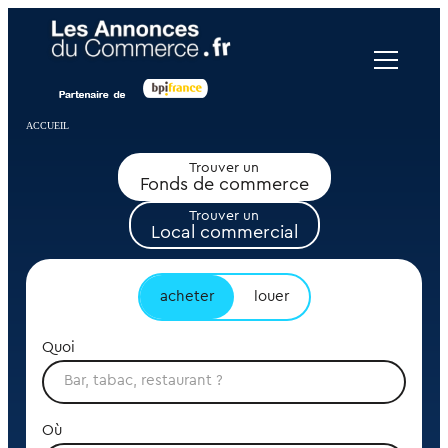
Panneau de gestion des cookies
ACCUEIL
Trouver un
Fonds de commerce
Trouver un
Local commercial
acheter
louer
Quoi
Où