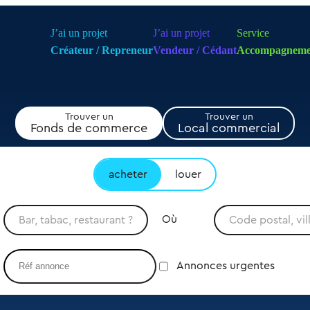
J’ai un projet
J’ai un projet
Service
Créateur / Repreneur
Vendeur / Cédant
Accompagneme
Trouver un
Trouver un
Fonds de commerce
Local commercial
acheter
louer
Où
Annonces urgentes