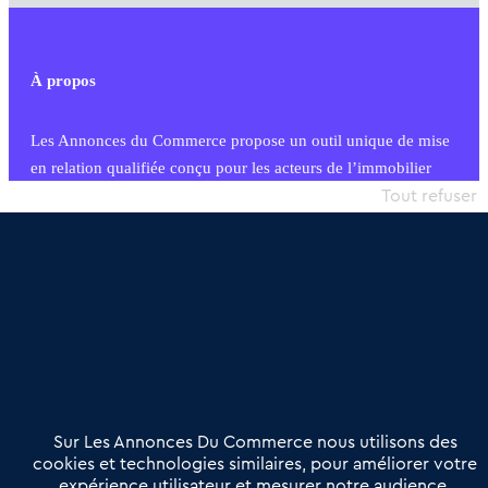
À propos
Les Annonces du Commerce propose un outil unique de mise
en relation qualifiée conçu pour les acteurs de l’immobilier
commercial et les collectivités territoriales, simple et intégrant
Tout refuser
une dimension humaine
Publier une annonce
Etre accompagné
Nous contacter
02 54 56 03 17
Contactez-nous
Villes et Territoires
Notre solution
Offres Pro
Sur Les Annonces Du Commerce nous utilisons des
Actualités
Qui sommes nous ?
cookies et technologies similaires, pour améliorer votre
expérience utilisateur et mesurer notre audience.