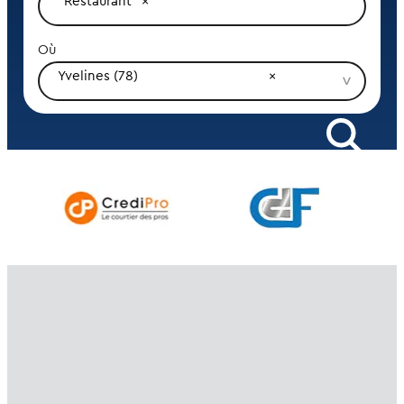
Restaurant
Où
Yvelines (78)