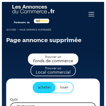
Panneau de gestion des cookies
ACCUEIL
>
PAGE ANNONCE SUPPRIMÉE
Page annonce supprimée
Trouver un
Fonds de commerce
Trouver un
Local commercial
acheter
louer
Quoi