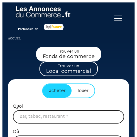
Panneau de gestion des cookies
ACCUEIL
Trouver un
Fonds de commerce
Trouver un
Local commercial
acheter
louer
Quoi
Où