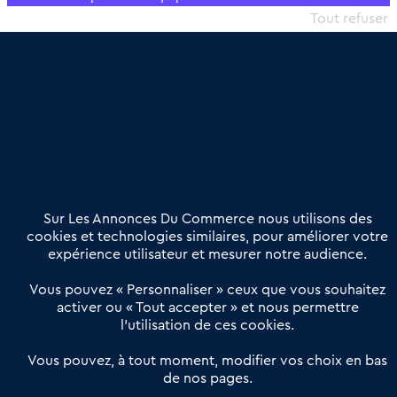
commercial et les collectivités territoriales, simple et intégrant
Tout refuser
une dimension humaine
Publier une annonce
Etre accompagné
Nous contacter
02 54 56 03 17
Contactez-nous
Villes et Territoires
Notre solution
Offres Pro
Sur Les Annonces Du Commerce nous utilisons des
Actualités
Qui sommes nous ?
cookies et technologies similaires, pour améliorer votre
expérience utilisateur et mesurer notre audience.
Derniers articles
Vous pouvez « Personnaliser » ceux que vous souhaitez
activer ou « Tout accepter » et nous permettre
Réseau 3C : un partenaire national dédié aux transactions
l’utilisation de ces cookies.
d’entreprises et de commerces
Petitscommerces : Un partenariat au service du commerce de
Vous pouvez, à tout moment, modifier vos choix en bas
de nos pages.
proximité et des territoires