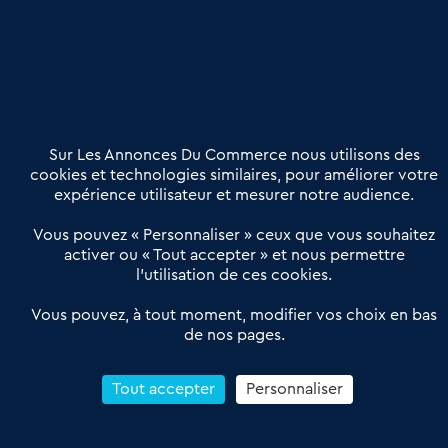
Etre accompagné
Nous contacter
02 54 56 03 17
Contactez-nous
Villes et Territoires
Notre solution
Offres Pro
Sur Les Annonces Du Commerce nous utilisons des
Actualités
Qui sommes nous ?
cookies et technologies similaires, pour améliorer votre
expérience utilisateur et mesurer notre audience.
Derniers articles
Vous pouvez « Personnaliser » ceux que vous souhaitez
activer ou « Tout accepter » et nous permettre
Réseau 3C : un partenaire national dédié aux transactions
l’utilisation de ces cookies.
d’entreprises et de commerces
Petitscommerces : Un partenariat au service du commerce de
Vous pouvez, à tout moment, modifier vos choix en bas
de nos pages.
proximité et des territoires
1er Baromètre de la transmission de fonds de commerce
Reprendre un Restaurant Rapide
Tout accepter
Personnaliser
Céder son Fonds de Commerce : Comment réussir sa vente