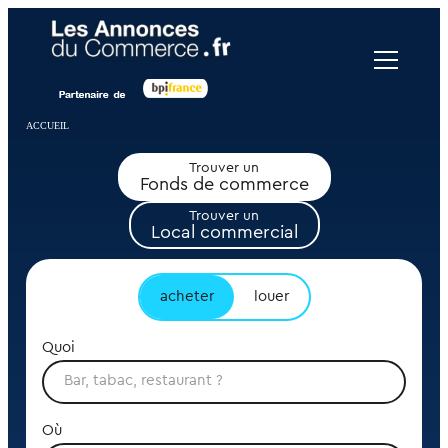
Panneau de gestion des cookies
ACCUEIL
Trouver un
Fonds de commerce
Trouver un
Local commercial
acheter
louer
Quoi
Où