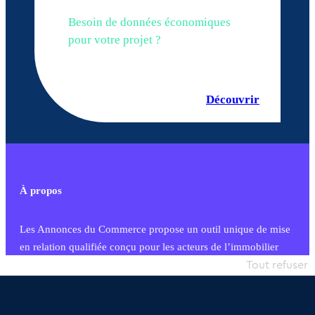
Besoin de données économiques
pour votre projet ?
Découvrir
À propos
Les Annonces du Commerce propose un outil unique de mise
en relation qualifiée conçu pour les acteurs de l’immobilier
commercial et les collectivités territoriales, simple et intégrant
Tout refuser
une dimension humaine
Publier une annonce