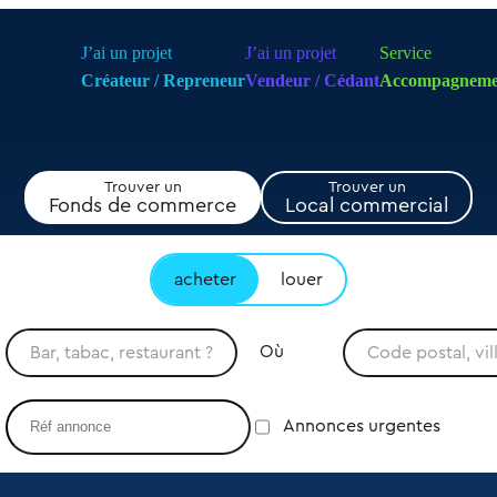
J’ai un projet
J’ai un projet
Service
Créateur / Repreneur
Vendeur / Cédant
Accompagneme
Trouver un
Trouver un
Fonds de commerce
Local commercial
acheter
louer
Où
Annonces urgentes