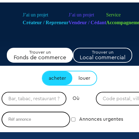
J’ai un projet
J’ai un projet
Service
Créateur / Repreneur
Vendeur / Cédant
Accompagneme
Trouver un
Trouver un
Fonds de commerce
Local commercial
acheter
louer
Où
Annonces urgentes