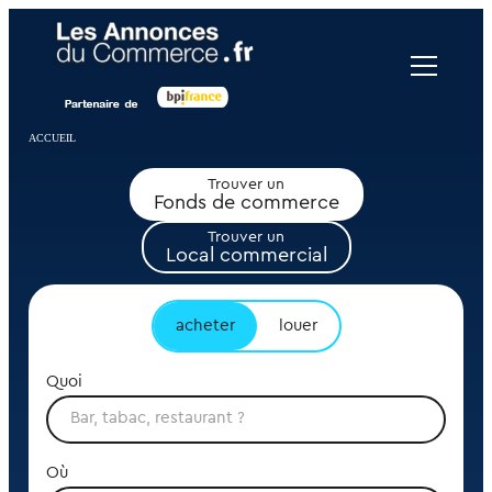
Panneau de gestion des cookies
ACCUEIL
Trouver un
Fonds de commerce
Trouver un
Local commercial
acheter
louer
Quoi
Où