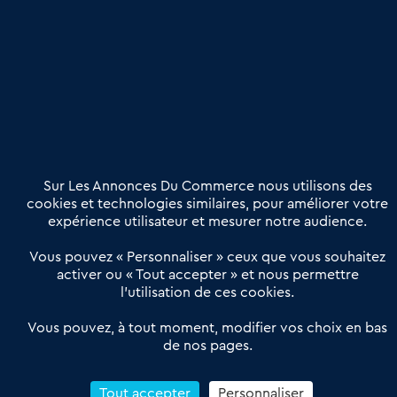
une dimension humaine
Publier une annonce
Etre accompagné
Nous contacter
02 54 56 03 17
Contactez-nous
Villes et Territoires
Notre solution
Offres Pro
Sur Les Annonces Du Commerce nous utilisons des
Actualités
Qui sommes nous ?
cookies et technologies similaires, pour améliorer votre
expérience utilisateur et mesurer notre audience.
Derniers articles
Vous pouvez « Personnaliser » ceux que vous souhaitez
activer ou « Tout accepter » et nous permettre
Réseau 3C : un partenaire national dédié aux transactions
l’utilisation de ces cookies.
d’entreprises et de commerces
Petitscommerces : Un partenariat au service du commerce de
Vous pouvez, à tout moment, modifier vos choix en bas
de nos pages.
proximité et des territoires
1er Baromètre de la transmission de fonds de commerce
Reprendre un Restaurant Rapide
Tout accepter
Personnaliser