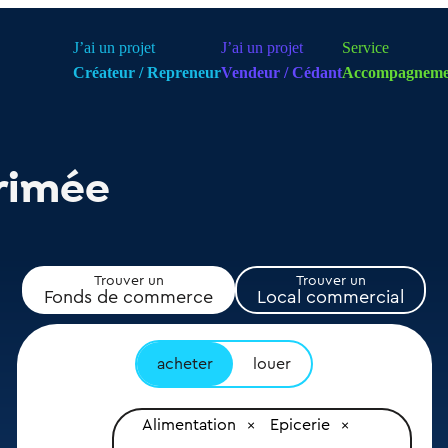
J’ai un projet
J’ai un projet
Service
Créateur / Repreneur
Vendeur / Cédant
Accompagneme
rimée
Trouver un
Trouver un
Fonds de commerce
Local commercial
acheter
louer
Alimentation
Epicerie