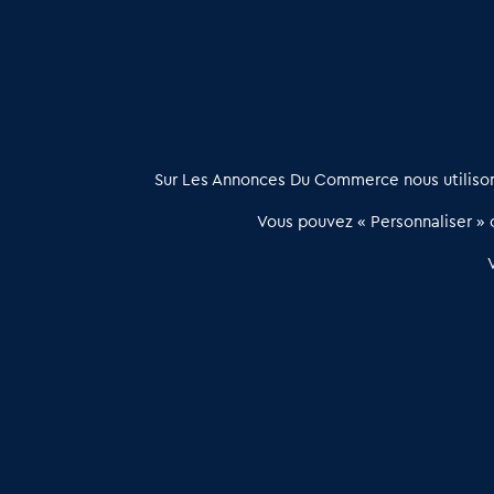
À propos
Sur Les Annonces Du Commerce nous utilisons
Les Annonces du Commerce propose un outil unique de mise en
Vous pouvez « Personnaliser » c
relation qualifiée conçu pour les acteurs de l’immobilier commercia
et les collectivités territoriales, simple et intégrant une dimension
humaine
Publier une annonce
Etre accompagné