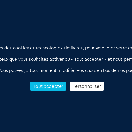
Nous contacter
D
 des cookies et technologies similaires, pour améliorer votre ex
02 54 56 03 17
R
eux que vous souhaitez activer ou « Tout accepter » et nous perm
Contactez-nous
l
d
Villes et Territoires
Notre solution
P
Vous pouvez, à tout moment, modifier vos choix en bas de nos pa
Offres Pro
Actualités
p
Qui sommes nous ?
1
Tout accepter
Personnaliser
R
C