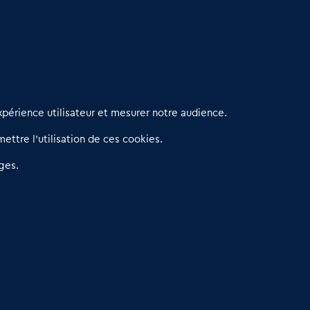
erniers articles
périence utilisateur et mesurer notre audience.
éseau 3C : un partenaire national dédié aux transactions
ettre l’utilisation de ces cookies.
’entreprises et de commerces
etitscommerces : Un partenariat au service du commerce de
ges.
roximité et des territoires
er Baromètre de la transmission de fonds de commerce
eprendre un Restaurant Rapide
éder son Fonds de Commerce : Comment réussir sa vente
4.6
13 avis Google