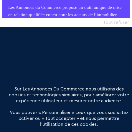
Les Annonces du Commerce propose un outil unique de mise
en relation qualifiée conçu pour les acteurs de l’immobilier
commercial et les collectivités territoriales, simple et intégrant
Tout refuser
une dimension humaine
Publier une annonce
Etre accompagné
Nous contacter
02 54 56 03 17
Contactez-nous
Villes et Territoires
Notre solution
Offres Pro
Sur Les Annonces Du Commerce nous utilisons des
Actualités
Qui sommes nous ?
cookies et technologies similaires, pour améliorer votre
expérience utilisateur et mesurer notre audience.
Derniers articles
Vous pouvez « Personnaliser » ceux que vous souhaitez
activer ou « Tout accepter » et nous permettre
Réseau 3C : un partenaire national dédié aux transactions
l’utilisation de ces cookies.
d’entreprises et de commerces