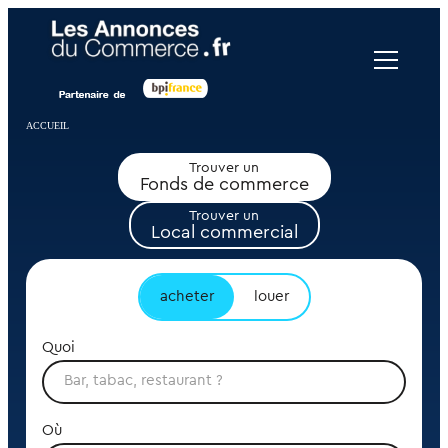
Panneau de gestion des cookies
ACCUEIL
Trouver un
Fonds de commerce
Trouver un
Local commercial
acheter
louer
Quoi
Où