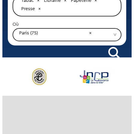
Tabac
Librairie
Papeterie
Presse
Où
Paris (75)