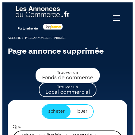
Panneau de gestion des cookies
ACCUEIL
>
PAGE ANNONCE SUPPRIMÉE
Page annonce supprimée
Trouver un
Fonds de commerce
Trouver un
Local commercial
acheter
louer
Quoi