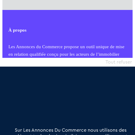
À propos
Les Annonces du Commerce propose un outil unique de mise
en relation qualifiée conçu pour les acteurs de l’immobilier
commercial et les collectivités territoriales, simple et intégrant
Tout refuser
une dimension humaine
Publier une annonce
Etre accompagné
Nous contacter
02 54 56 03 17
Contactez-nous
Villes et Territoires
Notre solution
Offres Pro
Sur Les Annonces Du Commerce nous utilisons des
Actualités