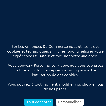
Publier une annonce
Etre accompagné
Nous contacter
02 54 56 03 17
Contactez-nous
Villes et Territoires
Notre solution
Offres Pro
Sur Les Annonces Du Commerce nous utilisons des
Actualités
Qui sommes nous ?
cookies et technologies similaires, pour améliorer votre
expérience utilisateur et mesurer notre audience.
Derniers articles
Vous pouvez « Personnaliser » ceux que vous souhaitez
activer ou « Tout accepter » et nous permettre
Réseau 3C : un partenaire national dédié aux transactions
l’utilisation de ces cookies.
d’entreprises et de commerces
Petitscommerces : Un partenariat au service du commerce de
Vous pouvez, à tout moment, modifier vos choix en bas
de nos pages.
proximité et des territoires
1er Baromètre de la transmission de fonds de commerce
Reprendre un Restaurant Rapide
Tout accepter
Personnaliser