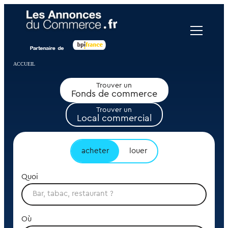
Panneau de gestion des cookies
ACCUEIL
Trouver un
Fonds de commerce
Trouver un
Local commercial
acheter
louer
Quoi
Où